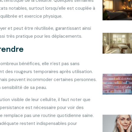
actéristique de la cellulite. Quelques semaines
tats notables, surtout lorsqu’elle est couplée à
quilibrée et exercice physique.
yer et peut être réutilisée, garantissant ainsi
ussi très pratique pour les déplacements.
prendre
nombreux bénéfices, elle n’est pas sans
nt des rougeurs temporaires après utilisation.
mais peuvent incommoder certaines personnes.
la sensibilité de sa peau.
on visible de leur cellulite, il faut noter que
a persistance est nécessaire pour voir des
 ne remplace pas une routine quotidienne saine.
 adéquate restent indispensables pour