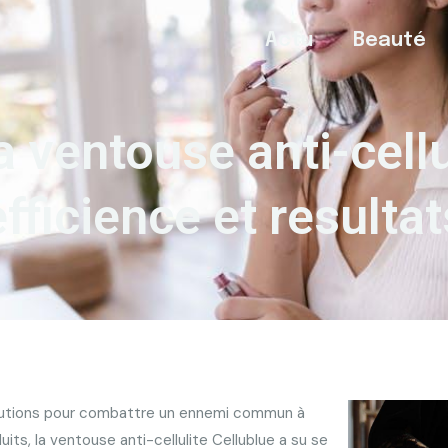
Actu
Beauté
 ventouse anti-cellu
efficience et resultat
olutions pour combattre un ennemi commun à
its, la ventouse anti-cellulite Cellublue a su se