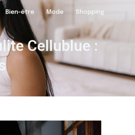
Bien-être
Mode
Shopping
lite Cellublue :
s