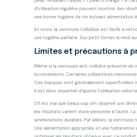
peau, réduisant l’aspect « peau d’orange » si car
d’utilisation régulière peuvent montrer des résul
une bonne hygiène de vie incluant alimentation é
En outre, la ventouse Cellublue est facile à netto
une hygiène parfaite. Son petit format la rend a
Limites et précautions à 
Même si la ventouse anti-cellulite présente de 
inconvénients. Certaines utilisatrices mentionne
Ces marques sont généralement superficielles 
Il est donc essentiel d’ajuster l’utilisation selon 
S’il est vrai que beaucoup ont observé une diminuti
les résultats varient d’une personne à l’autre. L
améliorations durables. Par ailleurs, la ventouse
Une alimentation appropriée et une hydratation
optimiser les résultats obtenus avec ce produit.